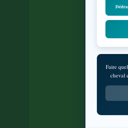
Dédram
Faire que
cheval e