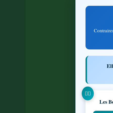
Contrairem
El
Les Bé