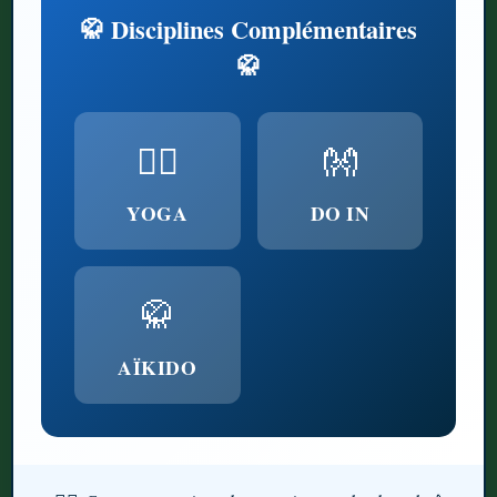
🥋 Disciplines Complémentaires
🥋
🧘‍♀️
👐
YOGA
DO IN
🥋
AÏKIDO